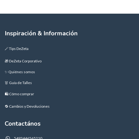
Inspiración & Información
🪄 Tips DeZeta
🎁 DeZeta Corporativo
✨ Quiénes somos
👗 Guía de Talles
🛍️ Cómo comprar
🔁 Cambios y Devoluciones
Contactános
5493446565210