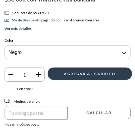
12
cuotas de
$5.605,67
5% de descuento
pagando con Transferencia bancaria
Ver más detalles
Color
1
en stock
Entregas para el CP:
CAMBIAR CP
Medios de envío
CALCULAR
No sé mi código postal