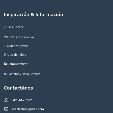
Inspiración & Información
🪄 Tips DeZeta
🎁 DeZeta Corporativo
✨ Quiénes somos
👗 Guía de Talles
🛍️ Cómo comprar
🔁 Cambios y Devoluciones
Contactános
5493446565210
dezetashop@gmail.com