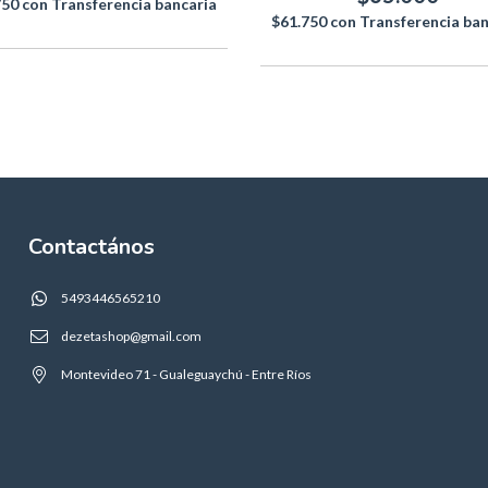
750
con
Transferencia bancaria
$61.750
con
Transferencia ban
Contactános
5493446565210
dezetashop@gmail.com
Montevideo 71 - Gualeguaychú - Entre Ríos