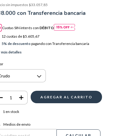
cio sin impuestos
$33.057,85
38.000
con
Transferencia bancaria
Cuotas SIN interés con
DÉBITO
12
cuotas de
$5.605,67
5% de descuento
pagando con Transferencia bancaria
 más detalles
or
1
en stock
regas para el CP:
CAMBIAR CP
Medios de envío
CALCULAR