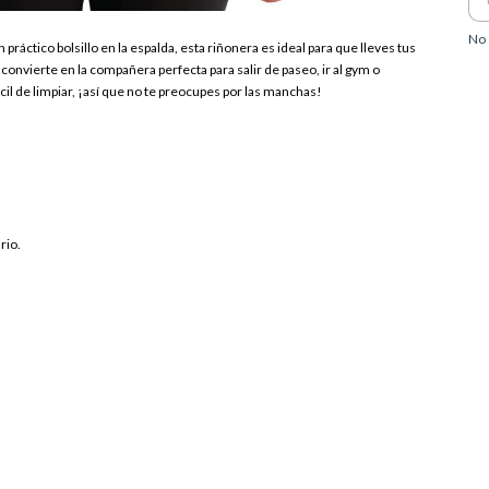
No 
ráctico bolsillo en la espalda, esta riñonera es ideal para que lleves tus
onvierte en la compañera perfecta para salir de paseo, ir al gym o
cil de limpiar, ¡así que no te preocupes por las manchas!
rio.