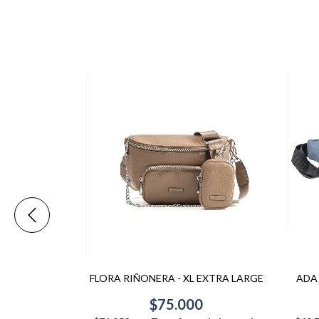
1308 - THAT
FLORA RIÑONERA - XL EXTRA LARGE
ADA 
$75.000
0