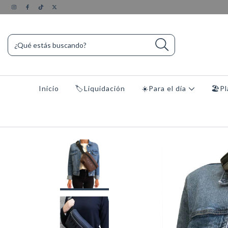
Inicio
🏷️Liquidación
☀️Para el día
🏖️P