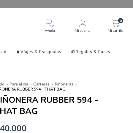
0
Ayuda
Mi cuenta
Mi carrito
tad
🧳Viajes & Escapadas
🎁Regalos & Packs
cio
Para el día
Carteras
Riñoneras
>
>
>
>
ÑONERA RUBBER 594 - THAT BAG
IÑONERA RUBBER 594 -
HAT BAG
40.000