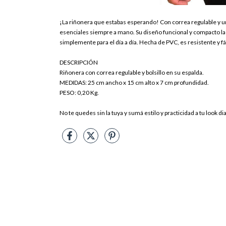
¡La riñonera que estabas esperando! Con correa regulable y un p
esenciales siempre a mano. Su diseño funcional y compacto la c
simplemente para el día a día. Hecha de PVC, es resistente y fá
DESCRIPCIÓN
Riñonera con correa regulable y bolsillo en su espalda.
MEDIDAS: 25 cm ancho x 15 cm alto x 7 cm profundidad.
PESO: 0,20 Kg.
No te quedes sin la tuya y sumá estilo y practicidad a tu look dia