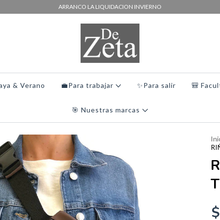
ARRANCO LA LIQUIDACION INVIERNO
laya & Verano
💼Para trabajar
✨Para salir
🎒 Facul
🎯 Nuestras marcas
Ini
RI
R
T
$