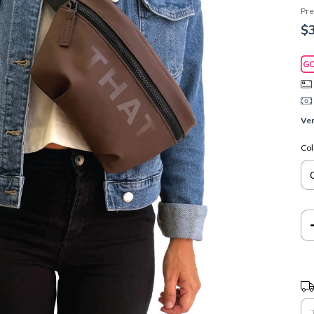
Pre
$
Ver
Col
Ent