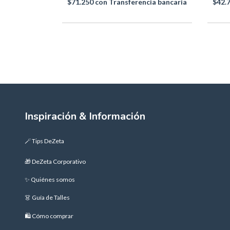
$71.250
con
Transferencia bancaria
$42.
cia bancaria
Inspiración & Información
🪄 Tips DeZeta
🎁 DeZeta Corporativo
✨ Quiénes somos
👗 Guía de Talles
🛍️ Cómo comprar