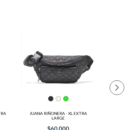
TRA
JUANA RIÑONERA - XL EXTRA
RIÑONERA N
LARGE
$60.000