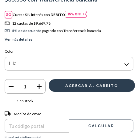
Cuotas SIN interés con
DÉBITO
12
cuotas de
$9.669,78
5% de descuento
pagando con Transferencia bancaria
Ver más detalles
Color
1
en stock
Entregas para el CP:
CAMBIAR CP
Medios de envío
CALCULAR
No sé mi código postal