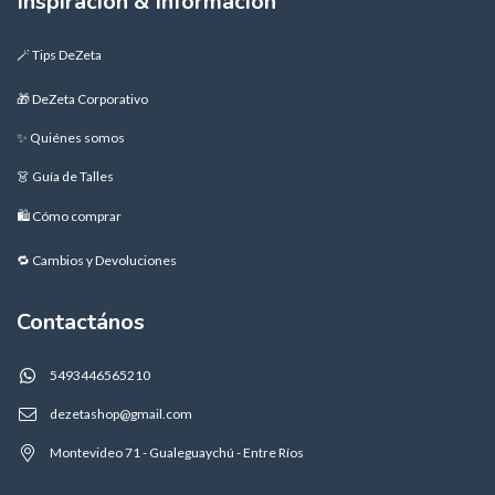
Inspiración & Información
🪄 Tips DeZeta
🎁 DeZeta Corporativo
✨ Quiénes somos
👗 Guía de Talles
🛍️ Cómo comprar
🔁 Cambios y Devoluciones
Contactános
5493446565210
dezetashop@gmail.com
Montevideo 71 - Gualeguaychú - Entre Ríos