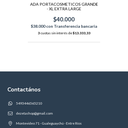
ADA PORTACOSMETICOS GRANDE
- XL EXTRA LARGE
$40.000
$38.000
con
Transferencia bancaria
3
cuotas sin interés de
$13.333,33
Contactános
5493446565210
dezetashop@gmail.com
Montevideo 71 - Gualeguaychú - Entre Ríos