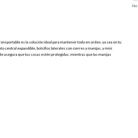
No 
ransportable es la solución ideal para mantener todo en orden, ya sea en tu
central expandible, bolsillos laterales con cierres y manijas, y mini
ble asegura que tus cosas estén protegidas, mientras que las manijas