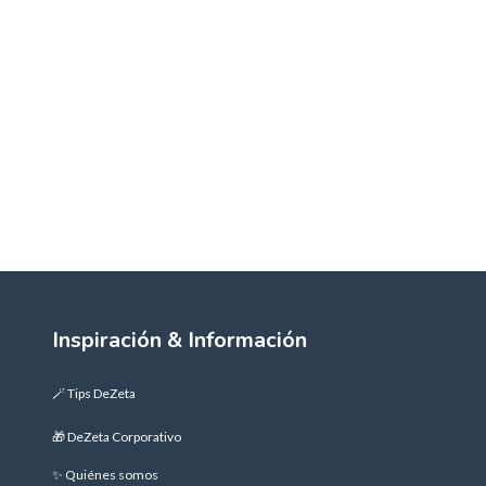
Inspiración & Información
🪄 Tips DeZeta
🎁 DeZeta Corporativo
✨ Quiénes somos