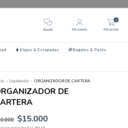
0
Ayuda
Mi cuenta
Mi carrito
tad
🧳Viajes & Escapadas
🎁Regalos & Packs
cio
Liquidación
ORGANIZADOR DE CARTERA
>
>
RGANIZADOR DE
ARTERA
$15.000
20.000
cio sin impuestos
$12.396,69