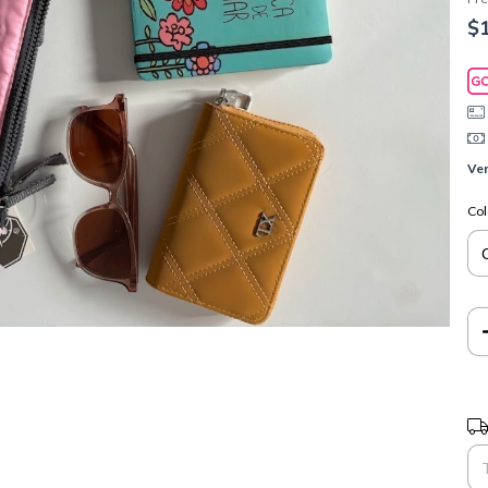
$
Ver
Col
Ent