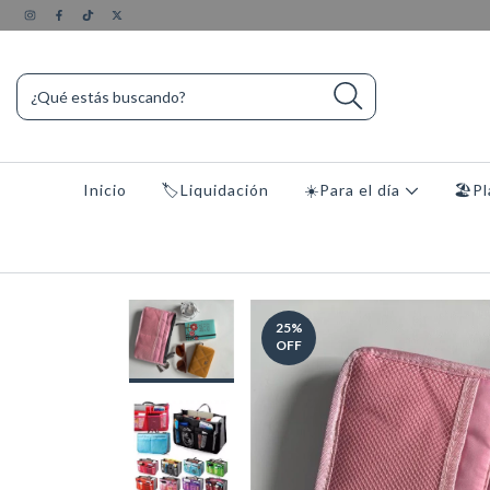
Inicio
🏷️Liquidación
☀️Para el día
🏖️P
25
%
OFF