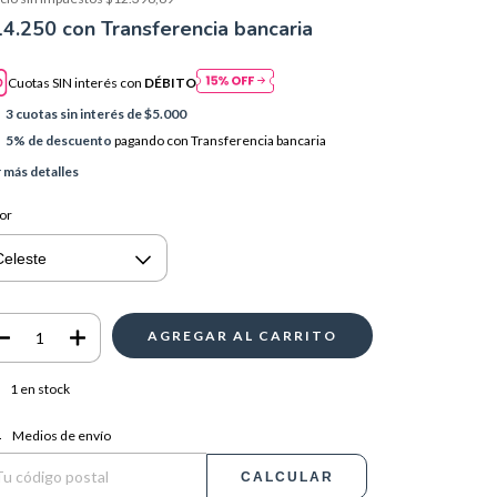
14.250
con
Transferencia bancaria
Cuotas SIN interés con
DÉBITO
3
cuotas sin interés de
$5.000
5% de descuento
pagando con Transferencia bancaria
 más detalles
or
1
en stock
regas para el CP:
CAMBIAR CP
Medios de envío
CALCULAR