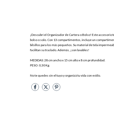
¡Descubrí el Organizador de Cartera o Bolso! Este accesorio t
bolso o solo. Con 13 compartimentos, incluye un compartimento 
bilsillos para los más pequeños. Su material de tela impermea
facilitan su traslado. Además, ¡son lavables!
MEDIDAS: 28 cm ancho x 15 cm alto x 8 cm profundidad.
PESO: 0,30 Kg.
No te quedes sin el tuyo y organizá tu vida con estilo.