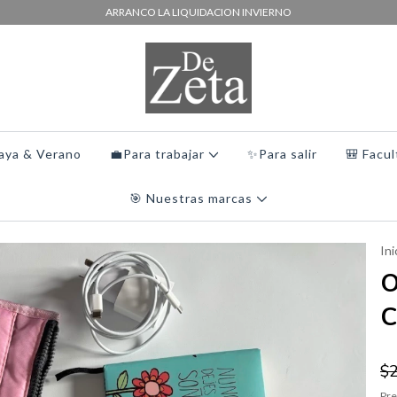
ARRANCO LA LIQUIDACION INVIERNO
laya & Verano
💼Para trabajar
✨Para salir
🎒 Facul
🎯 Nuestras marcas
Ini
O
C
$
Pre